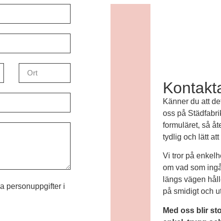
Kontakta
Känner du att det
oss på Städfabrik
formuläret, så å
tydlig och lätt att
Vi tror på enkelh
om vad som ingår
längs vägen håller
personuppgifter i
på smidigt och u
Med oss blir st