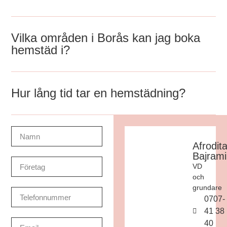
Vilka områden i Borås kan jag boka
hemstäd i?
Hur lång tid tar en hemstädning?
Afrodit
Bajrami
VD
och
grundare
0707-
41 38
40