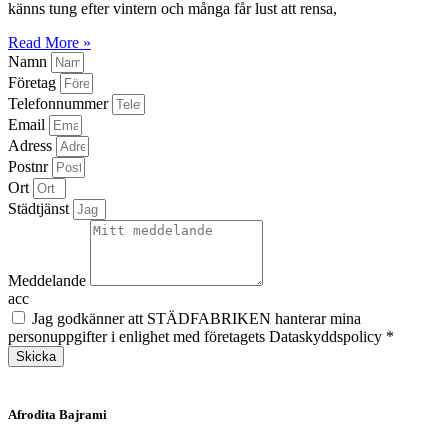
känns tung efter vintern och många får lust att rensa,
Read More »
Namn
Företag
Telefonnummer
Email
Adress
Postnr
Ort
Städtjänst
Meddelande
acc
Jag godkänner att STÄDFABRIKEN hanterar mina
personuppgifter i enlighet med företagets Dataskyddspolicy *
Skicka
Afrodita Bajrami