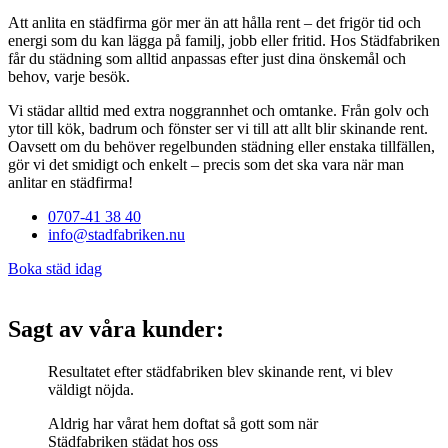
Att anlita en städfirma gör mer än att hålla rent – det frigör tid och
energi som du kan lägga på familj, jobb eller fritid. Hos Städfabriken
får du städning som alltid anpassas efter just dina önskemål och
behov, varje besök.
Vi städar alltid med extra noggrannhet och omtanke. Från golv och
ytor till kök, badrum och fönster ser vi till att allt blir skinande rent.
Oavsett om du behöver regelbunden städning eller enstaka tillfällen,
gör vi det smidigt och enkelt – precis som det ska vara när man
anlitar en städfirma!
0707-41 38 40
info@stadfabriken.nu
Boka städ idag
Sagt av våra kunder:
Resultatet efter städfabriken blev skinande rent, vi blev
väldigt nöjda.
Aldrig har vårat hem doftat så gott som när
Städfabriken städat hos oss