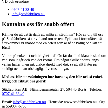
VD och grundare
0707-41 38 40
info@stadfabriken.nu
Kontakta oss för snabb offert
Känner du att det är dags att anlita en städfirma? Hör av dig till oss
på Städfabriken så tar vi hand om resten. Fyll bara i formuläret, så
återkommer vi snabbt med en offert som är både tydlig och lätt att
förstå.
Vi tror på enkelhet och ärlighet – därför får du alltid klara besked om
vad som ingår och vad det kostar. Om något skulle ändras längs
vägen håller vi en rak dialog direkt med dig, så att allt flyter på
smidigt och utan obehagliga överraskningar.
Med oss blir storstädningen inte bara av, den blir också enkel,
trygg och riktigt bra gjord!
Städfabriken AB | Nämndemansgatan 27, 504 45 Borås | Telefon:
0707-41 38 40
Email:
info@stadfabriken.nu
| Hemsida: www.stadfabriken.nu | Org
nr 559007-6708