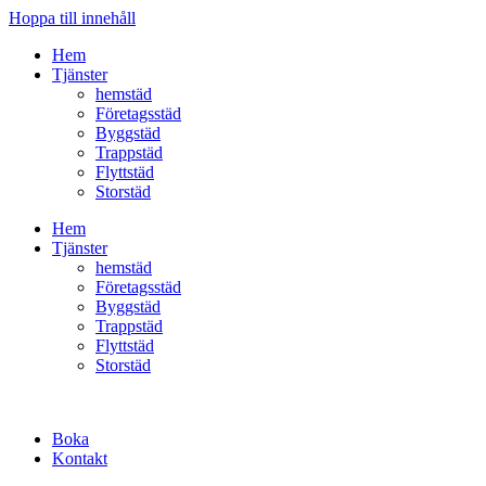
Hoppa till innehåll
Hem
Tjänster
hemstäd
Företagsstäd
Byggstäd
Trappstäd
Flyttstäd
Storstäd
Hem
Tjänster
hemstäd
Företagsstäd
Byggstäd
Trappstäd
Flyttstäd
Storstäd
Boka
Kontakt