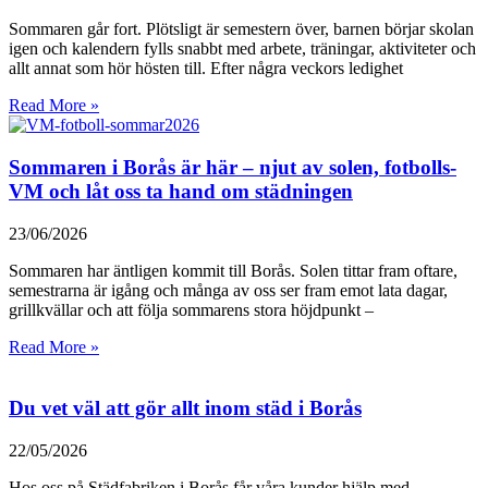
Sommaren går fort. Plötsligt är semestern över, barnen börjar skolan
igen och kalendern fylls snabbt med arbete, träningar, aktiviteter och
allt annat som hör hösten till. Efter några veckors ledighet
Read More »
Sommaren i Borås är här – njut av solen, fotbolls-
VM och låt oss ta hand om städningen
23/06/2026
Sommaren har äntligen kommit till Borås. Solen tittar fram oftare,
semestrarna är igång och många av oss ser fram emot lata dagar,
grillkvällar och att följa sommarens stora höjdpunkt –
Read More »
Du vet väl att gör allt inom städ i Borås
22/05/2026
Hos oss på Städfabriken i Borås får våra kunder hjälp med